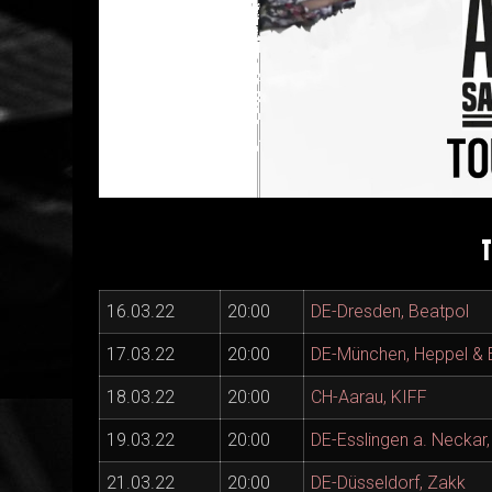
T
16.03.22
20:00
DE-Dresden, Beatpol
17.03.22
20:00
DE-München, Heppel & E
18.03.22
20:00
CH-Aarau, KIFF
19.03.22
20:00
DE-Esslingen a. Neckar, 
21.03.22
20:00
DE-Düsseldorf, Zakk