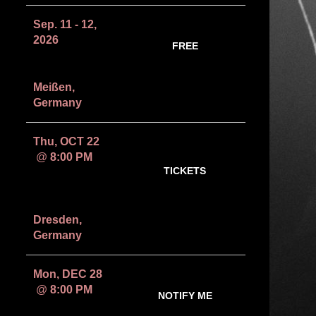
Sep. 11 - 12,
2026
FREE
Intercultural
Festival 2026
RSVP
Meißen,
Germany
Thu, OCT 22
@
8:00 PM
TICKETS
SUPPORT FÜR
EZÉ
WENDTOIN
RSVP
Dresden,
Germany
Mon, DEC 28
@
8:00 PM
NOTIFY ME
TINI BOT &