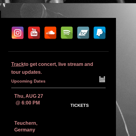
Track
to get concert, live stream and
tour updates.
Upcoming Dates
Thu, AUG 27
@
6:00 PM
TICKETS
Kepotopival
2026
RSVP
Teuchern,
Germany