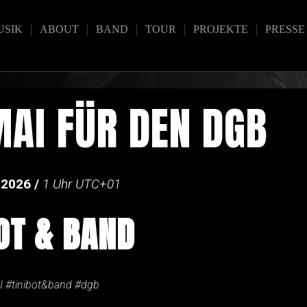
USIK
ABOUT
BAND
TOUR
PROJEKTE
PRESSE
MAI FÜR DEN DGB
2026 /
1
Uhr UTC+01
BOT & BAND
I #tinibot&band #dgb