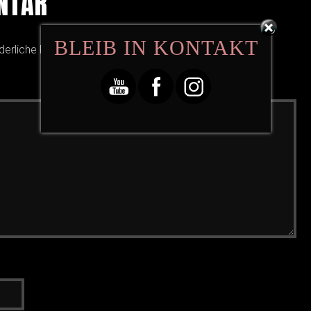
NTAR
BLEIB IN KONTAKT
derliche Felder sind mit
*
markiert.