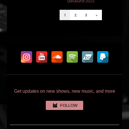
SoliSound 2022
SEITENNUMMERIERU
Next
1
2
3
»
DER
Page
BEITRÄGE
Get updates on new shows, new music, and more
FOLLOW