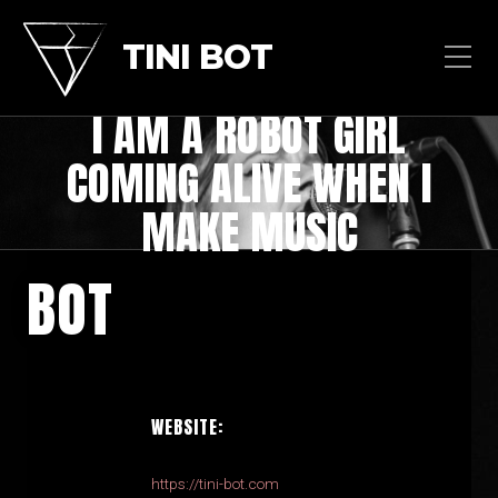
TINI BOT
I AM A ROBOT GIRL
COMING ALIVE WHEN I
MAKE MUSIC
BOT
WEBSITE:
https://tini-bot.com